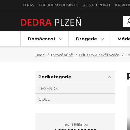
O NÁS
OBCHODNÍ PODMÍNKY
JAK NAKUPOVAT
KATALO
Domácnost
Drogerie
Mód
Úvod
Bytové vůně
Difuzéry a osvěžovače
PA
Podkategorie
LEGENDS
GOLD
Jana Uhlíková