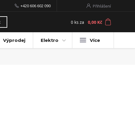
+420 606 602 090
Přihlášení
0
ks
za
0,00 Kč
t
Výprodej
Elektro
Více