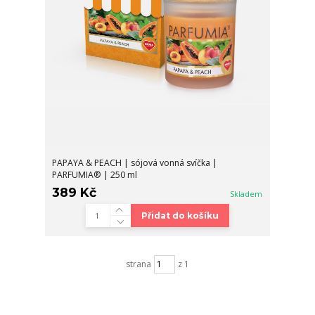
PAPAYA & PEACH | sójová vonná svíčka |
PARFUMIA® | 250 ml
389 Kč
Skladem
Přidat do košíku
strana
z 1