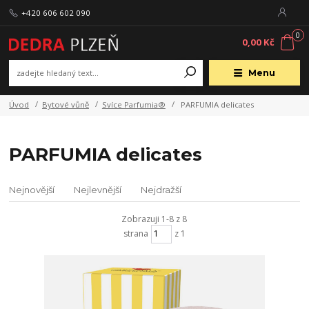
+420 606 602 090
0
0,00 Kč
Menu
Úvod
Bytové vůně
Svíce Parfumia®
PARFUMIA delicates
PARFUMIA delicates
Nejnovější
Nejlevnější
Nejdražší
Zobrazuji 1-8 z 8
strana
z 1