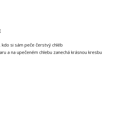
g
kdo si sám peče čerstvý chléb
varu a na upečeném chlebu zanechá krásnou kresbu