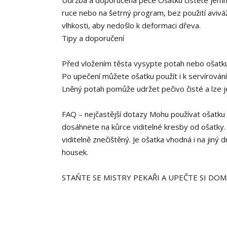
ruce nebo na šetrný program, bez použití avivá
vlhkosti, aby nedošlo k deformaci dřeva.
Tipy a doporučení
Před vložením těsta vysypte potah nebo ošatku
Po upečení můžete ošatku použít i k servírování 
Lněný potah pomůže udržet pečivo čisté a lze j
FAQ – nejčastější dotazy Mohu používat ošatku i
dosáhnete na kůrce viditelné kresby od ošatky.
viditelně znečištěný. Je ošatka vhodná i na jiný d
housek.
STAŇTE SE MISTRY PEKAŘI A UPEČTE SI DOMÁ