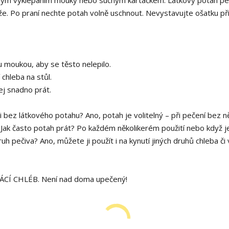
že. Po praní nechte potah volně uschnout. Nevystavujte ošatku p
 moukou, aby se těsto nelepilo.
chleba na stůl.
ej snadno prát.
 bez látkového potahu? Ano, potah je volitelný – při pečení bez n
 Jak často potah prát? Po každém několikerém použití nebo když j
ruh pečiva? Ano, můžete ji použít i na kynutí jiných druhů chleba či 
CÍ CHLÉB. Není nad doma upečený!