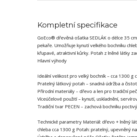
Kompletní specifikace
GoEco® dřevěná ošatka SEDLÁK o délce 35 cm
pekaře. Umožňuje kynutí velkého bochníku chle
křupavé, atraktivní kůrky. Potah z lněné látky z
Hlavní výhody
Ideální velikost pro velký bochník – cca 1300 g 
Pratelný látkový potah – snadná údržba a čistot
Přírodní materiály – dřevo a len pro tradiční peč
Víceúčelové použití – kynutí, uskladnění, servíro
Tradiční tvar PECEN – zachová bochníku poctivý 
Technické parametry Materiál: dřevo + lněný lá
chleba cca 1300 g Potah: pratelný, upevněný n
Údržba a doporučená péče Ošatku čistěte jem