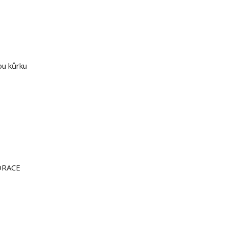
ou kůrku
ORACE