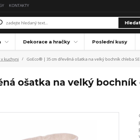
GY
KONTAKTY
Hleda
a
Dekorace a hračky
Poslední kusy
v kuchyni
GoEco® | 35 cm dřevěná ošatka na velký bochník chleba S
ěná ošatka na velký bochník