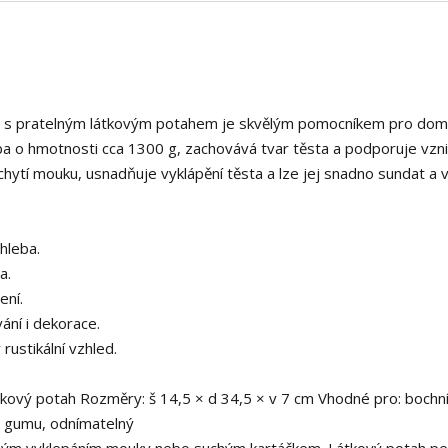
 s pratelným látkovým potahem je skvělým pomocníkem pro dom
ba o hmotnosti cca 1300 g, zachovává tvar těsta a podporuje vzni
achytí mouku, usnadňuje vyklápění těsta a lze jej snadno sundat a 
chleba.
a.
ení.
vání i dekorace.
rustikální vzhled.
tkový potah Rozměry: š 14,5 × d 34,5 × v 7 cm Vhodné pro: bochn
a gumu, odnímatelný
ným vyklepáním mouky nebo suchým kartáčkem. Látkový potah pe