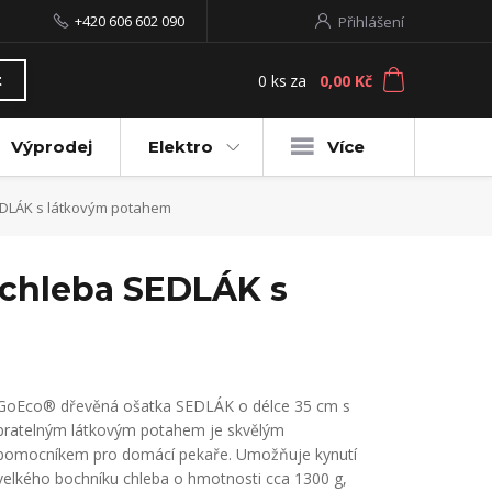
+420 606 602 090
Přihlášení
0
ks
za
0,00 Kč
t
Výprodej
Elektro
Více
EDLÁK s látkovým potahem
 chleba SEDLÁK s
GoEco® dřevěná ošatka SEDLÁK o délce 35 cm s
pratelným látkovým potahem je skvělým
pomocníkem pro domácí pekaře. Umožňuje kynutí
velkého bochníku chleba o hmotnosti cca 1300 g,