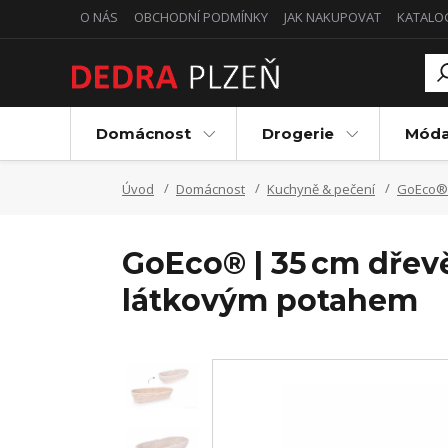
O NÁS
OBCHODNÍ PODMÍNKY
JAK NAKUPOVAT
KATALO
Domácnost
Drogerie
Mód
Úvod
Domácnost
Kuchyně & pečení
GoEco® 
GoEco® | 35 cm dřev
látkovým potahem