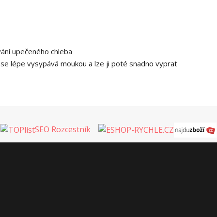
ování upečeného chleba
tka se lépe vysypává moukou a lze ji poté snadno vyprat
SEO Rozcestník