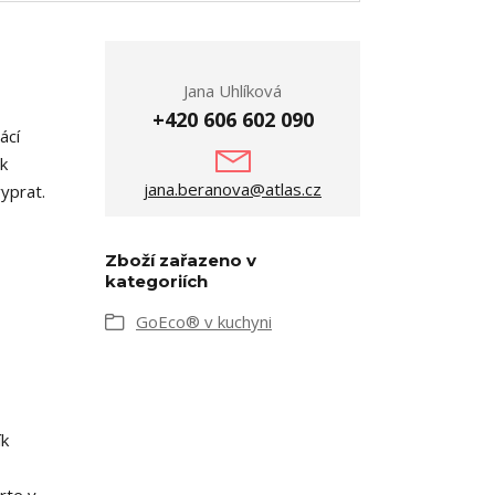
Jana Uhlíková
+420 606 602 090
ácí
k
jana.beranova@atlas.cz
vyprat.
Zboží zařazeno v
kategoriích
GoEco® v kuchyni
ík
rte v