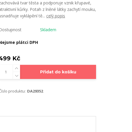
zachovává tvar těsta a podporuje vznik křupavé,
atraktivní kůrky. Potah z lněné látky zachytí mouku,
usnadňuje vyklápění tě...
celý popis
Dostupnost
Skladem
Nejsme plátci DPH
499 Kč
Přidat do košíku
Číslo produktu:
DA29352