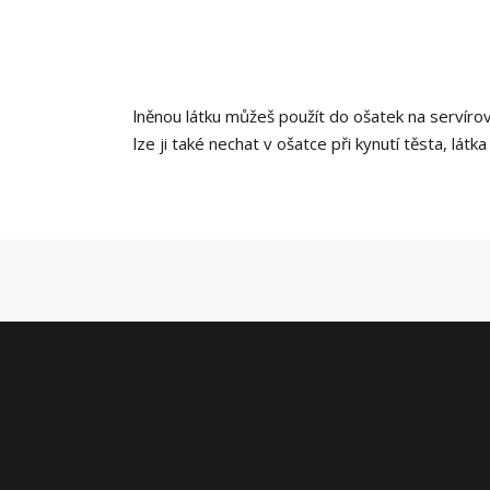
lněnou látku můžeš použít do ošatek na servír
lze ji také nechat v ošatce při kynutí těsta, lá