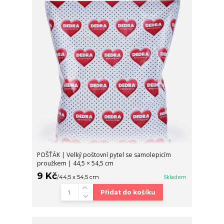
POŠŤÁK | Velký poštovní pytel se samolepicím
proužkem | 44,5 × 54,5 cm
9 Kč
/
44,5 x 54,5 cm
Skladem
Přidat do košíku