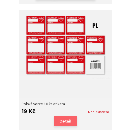
Polská verze 10 ks etiketa
19 Kč
Není skladem
Detail