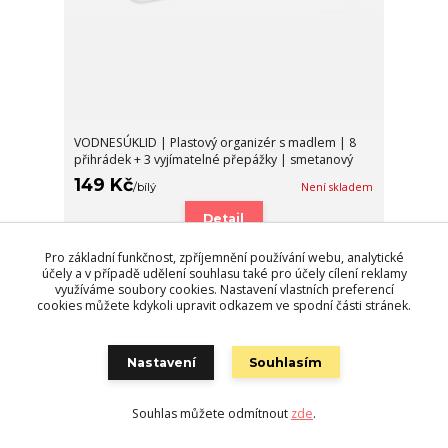
VODNESÚKLID | Plastový organizér s madlem | 8
přihrádek + 3 vyjímatelné přepážky | smetanový
149 Kč
/
bílý
Není skladem
Detail
Pro základní funkčnost, zpříjemnění používání webu, analytické
účely a v případě udělení souhlasu také pro účely cílení reklamy
využíváme soubory cookies. Nastavení vlastních preferencí
cookies můžete kdykoli upravit odkazem ve spodní části stránek.
Nastavení
Souhlasím
Souhlas můžete odmítnout
zde
.