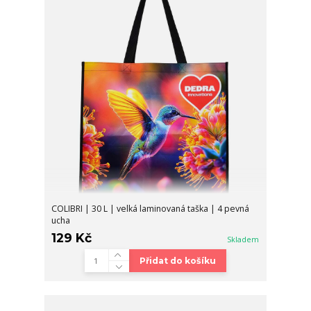
COLIBRI | 30 L | velká laminovaná taška | 4 pevná
ucha
129 Kč
Skladem
Přidat do košíku