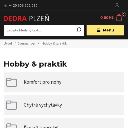
+420 606 602 090
0
0,00 Kč
Menu
Úvod
Domácnost
Hobby & praktik
Hobby & praktik
Komfort pro nohy
Chytré vychytávky
Škola & kancelář