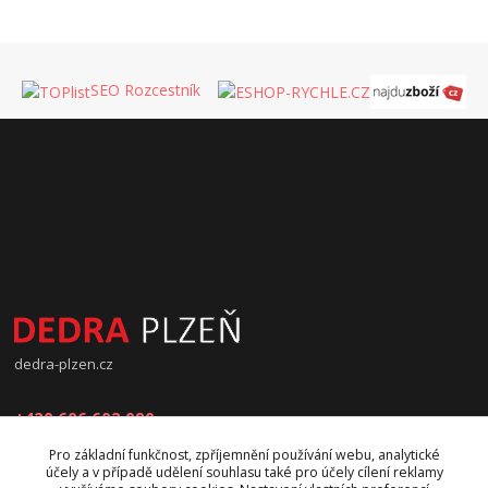
SEO Rozcestník
dedra-plzen.cz
+420 606 602 090
Pro základní funkčnost, zpříjemnění používání webu, analytické
jana.beranova@atlas.cz
účely a v případě udělení souhlasu také pro účely cílení reklamy