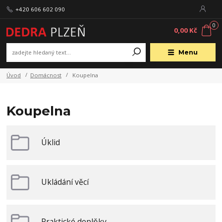
+420 606 602 090
0
0,00 Kč
Menu
Úvod
Domácnost
Koupelna
Koupelna
Úklid
Ukládání věcí
Praktické doplňky