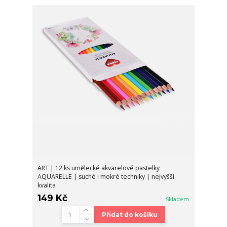
ART | 12 ks umělecké akvarelové pastelky
AQUARELLE | suché i mokré techniky | nejvyšší
kvalita
149 Kč
Skladem
Přidat do košíku