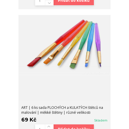
Přidat do košíku
ART | 6 ks sada PLOCHÝCH a KULATÝCH štětců na
malování | měkké štětiny | různé velikosti
69 Kč
Skladem