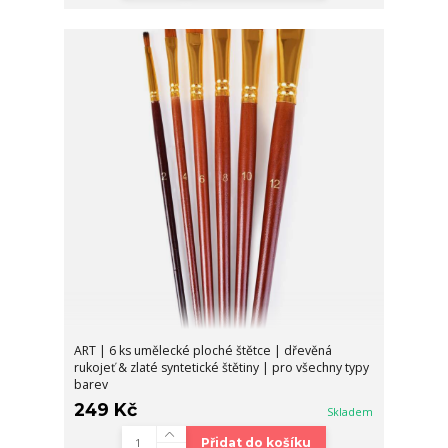
ART | 6 ks umělecké ploché štětce | dřevěná
rukojeť & zlaté syntetické štětiny | pro všechny typy
barev
249 Kč
Skladem
Přidat do košíku