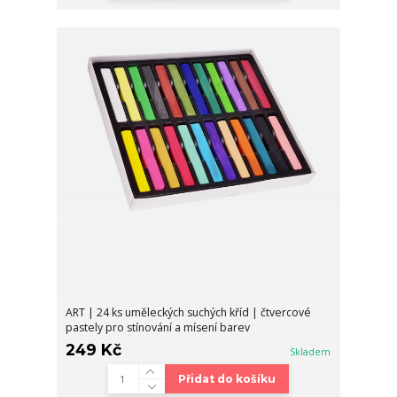
ART | 24 ks uměleckých suchých kříd | čtvercové
pastely pro stínování a mísení barev
249 Kč
Skladem
Přidat do košíku