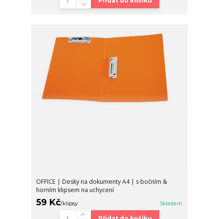
Přidat do košíku
OFFICE | Desky na dokumenty A4 | s bočním &
horním klipsem na uchycení
59 Kč
/
klipsy
Skladem
Přidat do košíku