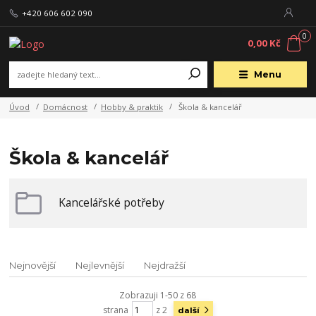
+420 606 602 090
0
0,00 Kč
Menu
Úvod
Domácnost
Hobby & praktik
Škola & kancelář
Škola & kancelář
Kancelářské potřeby
Nejnovější
Nejlevnější
Nejdražší
Zobrazuji 1-50 z 68
strana
z 2
další