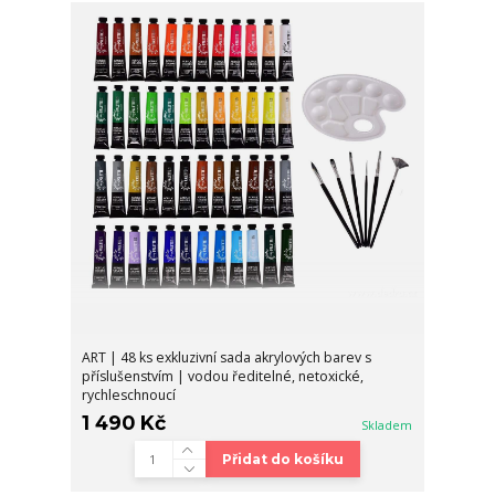
ART | 48 ks exkluzivní sada akrylových barev s
příslušenstvím | vodou ředitelné, netoxické,
rychleschnoucí
1 490 Kč
Skladem
Přidat do košíku