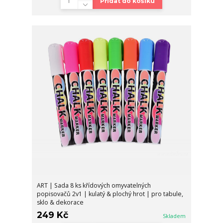
Přidat do košíku
ART | Sada 8 ks křídových omyvatelných
popisovačů 2v1 | kulatý & plochý hrot | pro tabule,
sklo & dekorace
249 Kč
Skladem