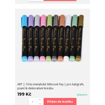
ART | 10 ks metalické štětcové fixy | pro kaligrafii,
psaní & dekorativní kresbu
199 Kč
Skladem
Přidat do košíku