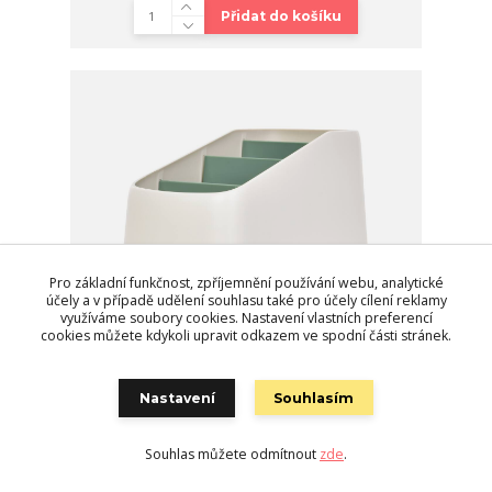
Přidat do košíku
Pro základní funkčnost, zpříjemnění používání webu, analytické
účely a v případě udělení souhlasu také pro účely cílení reklamy
využíváme soubory cookies. Nastavení vlastních preferencí
cookies můžete kdykoli upravit odkazem ve spodní části stránek.
Nastavení
Souhlasím
OFFICE | Kancelářský organizér se 4 přihrádkami |
stojan na psací potřeby | šířka 9,5 cm | zelený
Souhlas můžete odmítnout
zde
.
199 Kč
Skladem