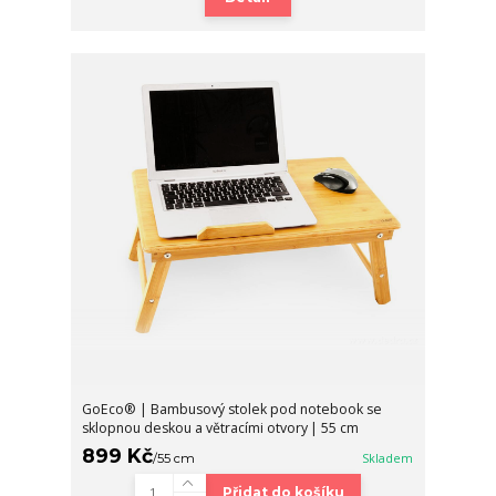
GoEco® | Bambusový stolek pod notebook se
sklopnou deskou a větracími otvory | 55 cm
899 Kč
/
55 cm
Skladem
Přidat do košíku