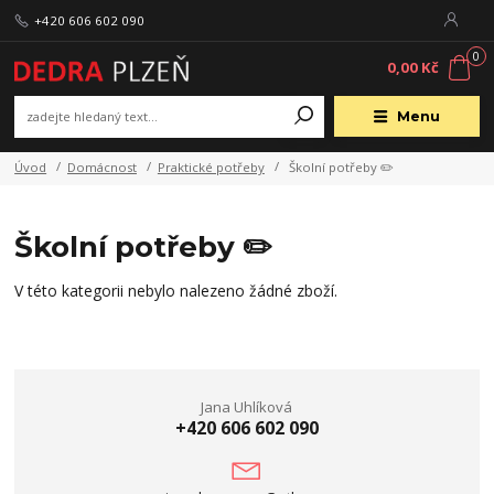
+420 606 602 090
0
0,00 Kč
Menu
Úvod
Domácnost
Praktické potřeby
Školní potřeby ✏️
Školní potřeby ✏️
V této kategorii nebylo nalezeno žádné zboží.
Jana Uhlíková
+420 606 602 090