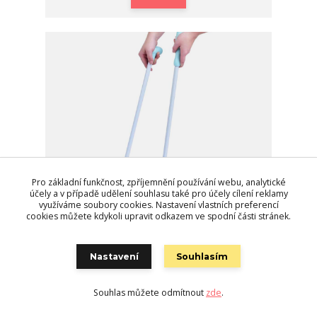
Pro základní funkčnost, zpříjemnění používání webu, analytické
účely a v případě udělení souhlasu také pro účely cílení reklamy
využíváme soubory cookies. Nastavení vlastních preferencí
cookies můžete kdykoli upravit odkazem ve spodní části stránek.
Nastavení
Souhlasím
2v1 nehrbící smeták s lopatkou
199 Kč
Není skladem
Souhlas můžete odmítnout
zde
.
Detail