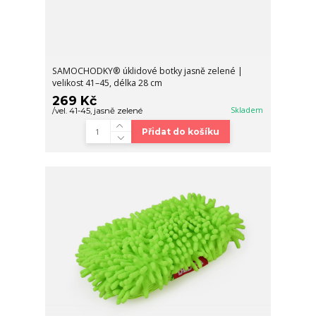
SAMOCHODKY® úklidové botky jasně zelené |
velikost 41–45, délka 28 cm
269 Kč
Skladem
/
vel. 41-45, jasně zelené
Přidat do košíku