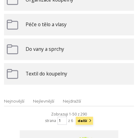
Péče o tělo a vlasy
Do vany a sprchy
Textil do koupelny
Nejnovější
Nejlevnější
Nejdražší
Zobrazuji 1-50 z 290
strana
z 6
další