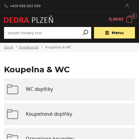
+420 606 602 090
0
0,00 Kč
Menu
Úvod
Domácnost
Koupelna & WC
Koupelna & WC
WC doplňky
Koupelnové doplňky
Organizace koupelny