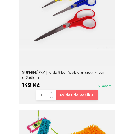
SUPERNŮŽKY | sada 3 ks nůžek s protiskluzovým
držadlem
149 Kč
Skladem
Přidat do košíku