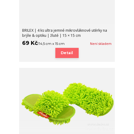
BRILEX | 4 ks ultra jemné mikrovláknové utěrky na
brýle & optiku | žluté | 15 × 15 cm
69 Kč
/
14,5 cm x 15 cm
Není skladem
Detail