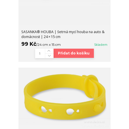
SASANKA® HOUBA | šetrná mycí houba na auto &
domácnost | 24 × 15 cm
99 Kč
/
24 cm x 15 cm
Skladem
Přidat do košíku