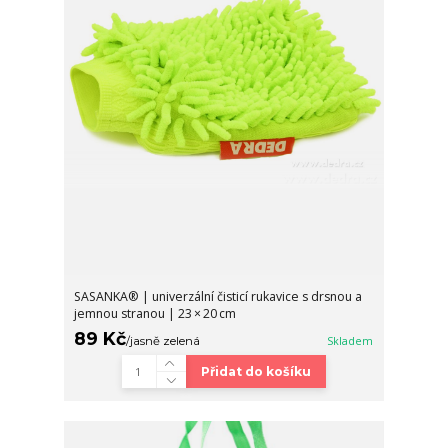
SASANKA® | univerzální čisticí rukavice s drsnou a
jemnou stranou | 23 × 20 cm
89 Kč
/
jasně zelená
Skladem
Přidat do košíku