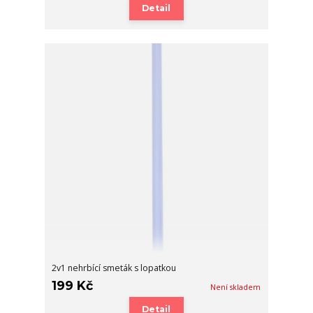
Detail
2v1 nehrbící smeták s lopatkou
199 Kč
Není skladem
Detail