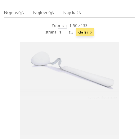
Nejnovější
Nejlevnější
Nejdražší
Zobrazuji 1-50 z 133
strana
z 3
další