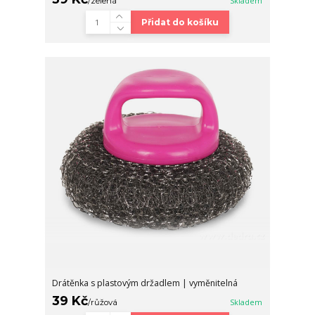
/
zelená
Skladem
Přidat do košíku
Drátěnka s plastovým držadlem | vyměnitelná
39 Kč
/
růžová
Skladem