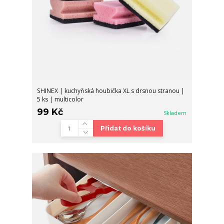
SHINEX | kuchyňská houbička XL s drsnou stranou |
5 ks | multicolor
99 Kč
Skladem
Přidat do košíku