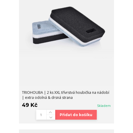
TRIOHOUBA | 2 ks XXL třívrstvá houbička na nádobí
| extra odolná & drsná strana
49 Kč
Skladem
Přidat do košíku