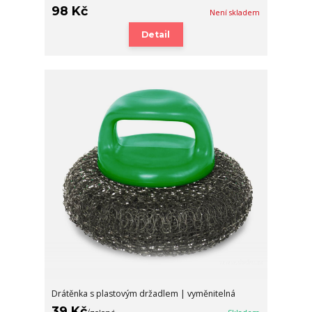
98 Kč
Není skladem
Detail
Drátěnka s plastovým držadlem | vyměnitelná
39 Kč