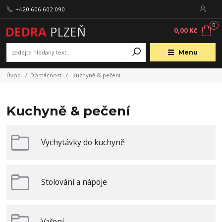
+420 606 602 090
0
0,00 Kč
Menu
Úvod
Domácnost
Kuchyně & pečení
Kuchyně & pečení
Vychytávky do kuchyně
Stolování a nápoje
Vaření