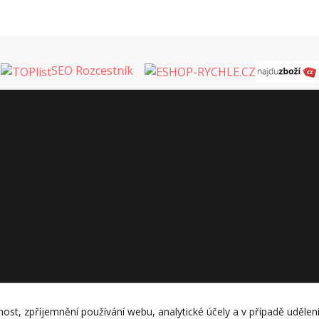
SEO Rozcestník
nost, zpříjemnění používání webu, analytické účely a v případě udělen