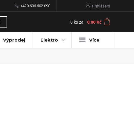
+420 606 602 090
Přihlášení
0
ks
za
0,00 Kč
t
Výprodej
Elektro
Více