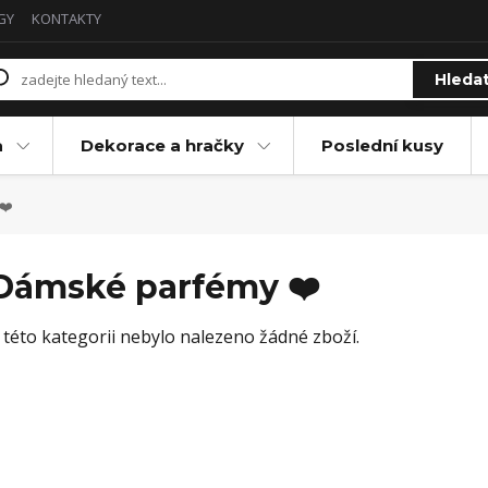
GY
KONTAKTY
Hleda
a
Dekorace a hračky
Poslední kusy
❤️
Dámské parfémy ❤️
 této kategorii nebylo nalezeno žádné zboží.