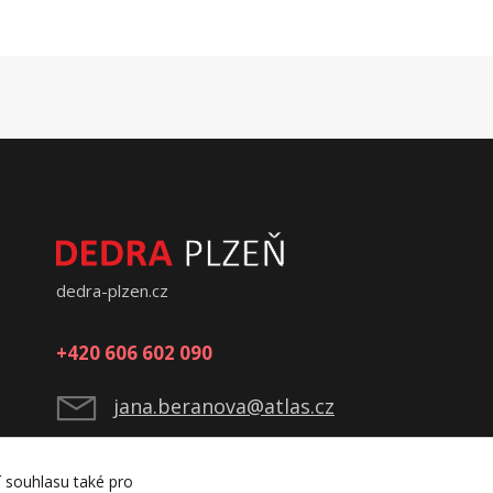
dedra-plzen.cz
+420 606 602 090
jana.beranova@atlas.cz
í souhlasu také pro