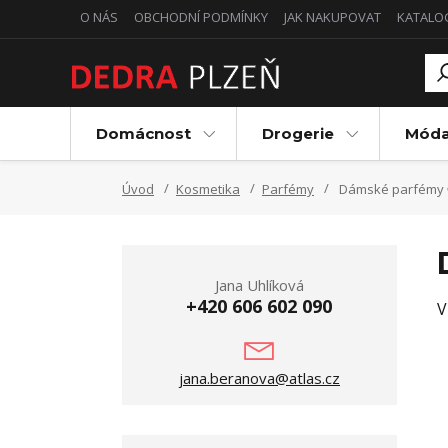
O NÁS
OBCHODNÍ PODMÍNKY
JAK NAKUPOVAT
KATALO
Domácnost
Drogerie
Mód
Úvod
Kosmetika
Parfémy
Dámské parfémy 
Jana Uhlíková
+420 606 602 090
V
jana.beranova@atlas.cz