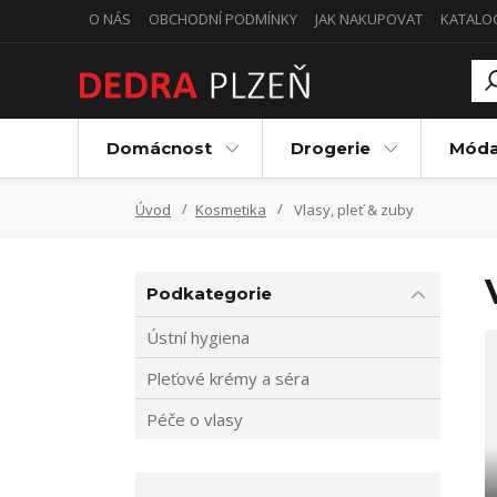
O NÁS
OBCHODNÍ PODMÍNKY
JAK NAKUPOVAT
KATALO
Domácnost
Drogerie
Mód
Úvod
Kosmetika
Vlasy, pleť & zuby
Podkategorie
Ústní hygiena
Pleťové krémy a séra
Péče o vlasy