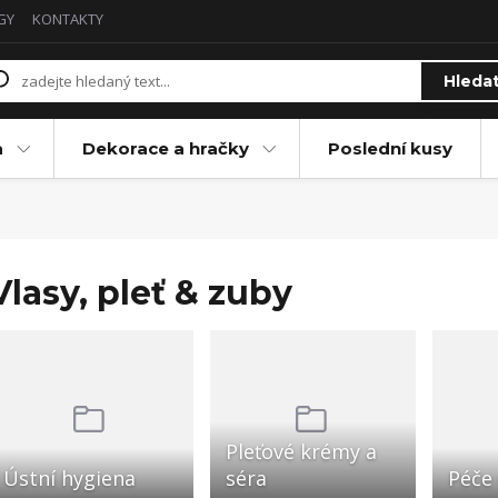
GY
KONTAKTY
Hleda
a
Dekorace a hračky
Poslední kusy
Vlasy, pleť & zuby
Pleťové krémy a
Ústní hygiena
séra
Péče 