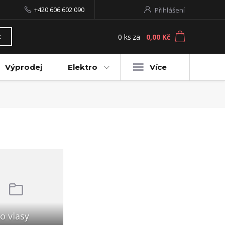
+420 606 602 090
Přihlášení
0
ks
za
0,00 Kč
t
Výprodej
Elektro
Více
o vlasy