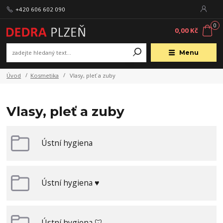
+420 606 602 090
0
0,00 Kč
Menu
Úvod
Kosmetika
Vlasy, pleť a zuby
Vlasy, pleť a zuby
Ústní hygiena
Ústní hygiena ♥
Ústní hygiena 🦷