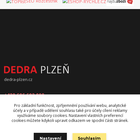
SEO Rozcestník
dedra-plzen.cz
+420 606 602 090
Pro základní funkčnost, zpříjemnění používání webu, analytické
jana.beranova@atlas.cz
účely a v případě udělení souhlasu také pro účely cílení reklamy
využíváme soubory cookies. Nastavení vlastních preferencí
cookies můžete kdykoli upravit odkazem ve spodní části stránek.
Nastavení
Souhlasím