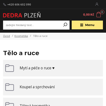
+420 606 602 090
0
0,00 Kč
Menu
Úvod
Kosmetika
Tělo a ruce
Tělo a ruce
Mytí a péče o ruce ♥
Koupel a sprchování
Tělová kosmetika