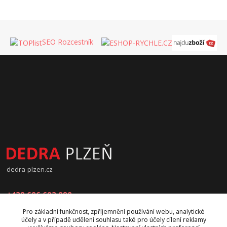
SEO Rozcestník
dedra-plzen.cz
+420 606 602 090
Pro základní funkčnost, zpříjemnění používání webu, analytické
jana.beranova@atlas.cz
účely a v případě udělení souhlasu také pro účely cílení reklamy