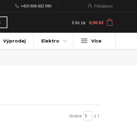
+420 606 602 090
Přihlášení
0
ks
za
0,00 Kč
t
Výprodej
Elektro
Více
strana
z 1