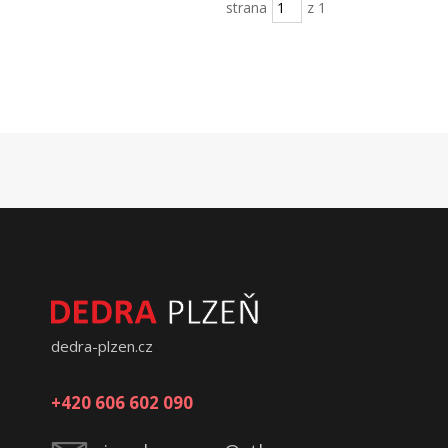
strana
z 1
dedra-plzen.cz
+420 606 602 090