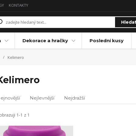
GY
KONTAKTY
Hleda
a
Dekorace a hračky
Poslední kusy
Kelimero
Kelimero
ejnovější
Nejlevnější
Nejdražší
obrazuji 1-1 z 1