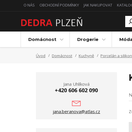
O NÁS
OBCHODNÍ PODMÍNKY
JAK NAKUPOVAT
KATALO
Domácnost
Drogerie
Mód
Úvod
Domácnost
Kuchyně
Porcelán a silikon
Jana Uhlíková
+420 606 602 090
N
jana.beranova@atlas.cz
Z