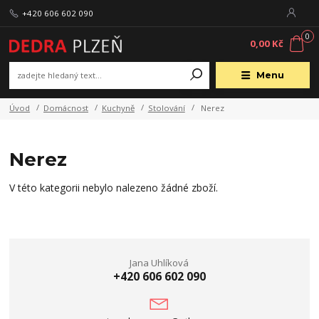
+420 606 602 090
0
0,00 Kč
Menu
Úvod
Domácnost
Kuchyně
Stolování
Nerez
Nerez
V této kategorii nebylo nalezeno žádné zboží.
Jana Uhlíková
+420 606 602 090