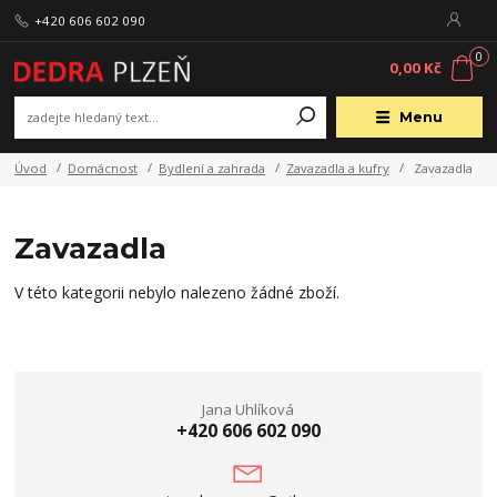
+420 606 602 090
0
0,00 Kč
Menu
Úvod
Domácnost
Bydlení a zahrada
Zavazadla a kufry
Zavazadla
Zavazadla
V této kategorii nebylo nalezeno žádné zboží.
Jana Uhlíková
+420 606 602 090