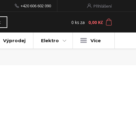
+420 606 602 090
Přihlášení
0
ks
za
0,00 Kč
t
Výprodej
Elektro
Více