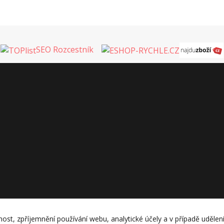
SEO Rozcestník
nost, zpříjemnění používání webu, analytické účely a v případě udělen