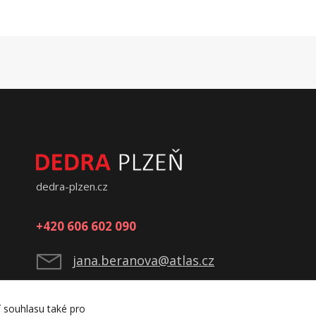
dedra-plzen.cz
+420 606 602 090
jana.beranova@atlas.cz
í souhlasu také pro