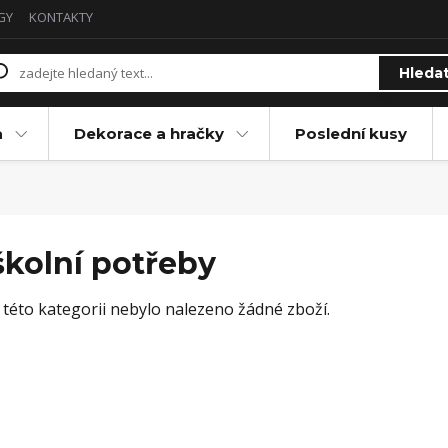
GY
KONTAKTY
Hleda
a
Dekorace a hračky
Poslední kusy
školní potřeby
 této kategorii nebylo nalezeno žádné zboží.