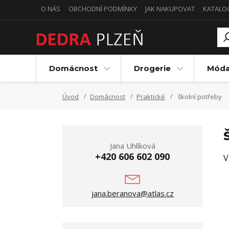
O NÁS
OBCHODNÍ PODMÍNKY
JAK NAKUPOVAT
KATALO
Domácnost
Drogerie
Mód
Úvod
Domácnost
Praktické
školní potřeby
Jana Uhlíková
+420 606 602 090
V
jana.beranova@atlas.cz