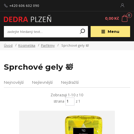
+420 606 602 090
0
0,00 Kč
Menu
Úvod
Kosmetika
Parfémy
Sprchové gely 🛀
Sprchové gely 🛀
Nejnovější
Nejlevnější
Nejdražší
Zobrazuji 1-10 z 10
strana
z 1