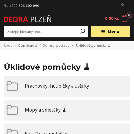
+420 606 602 090
0
0,00 Kč
Menu
Úvod
Domácnost
Domácí potřeby
Úklidové pomůcky 🧹
Úklidové pomůcky 🧹
Prachovky, houbičky a utěrky
Mopy a smetáky 🧹
Kartáče a smetáčky