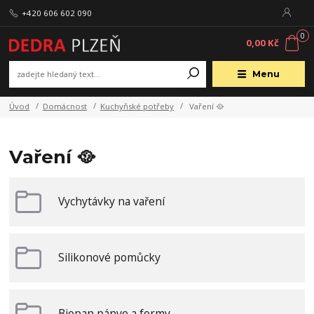
+420 606 602 090
0
0,00 Kč
Menu
Úvod
Domácnost
Kuchyňské potřeby
Vaření 🥘
Vaření 🥘
Vychytávky na vaření
Silikonové pomůcky
Biopan pánve a formy