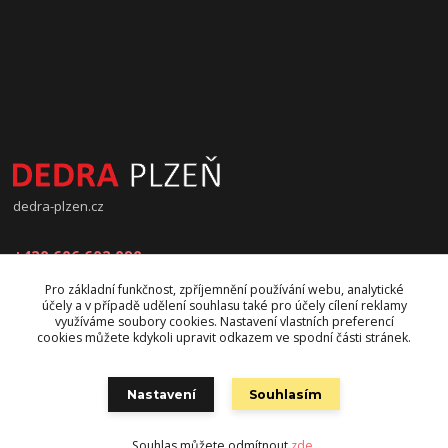
dedra-plzen.cz
+420 606 602 090
Pro základní funkčnost, zpříjemnění používání webu, analytické
jana.beranova@atlas.cz
účely a v případě udělení souhlasu také pro účely cílení reklamy
využíváme soubory cookies. Nastavení vlastních preferencí
cookies můžete kdykoli upravit odkazem ve spodní části stránek.
Nastavení
Souhlasím
Souhlas můžete odmítnout
zde
.