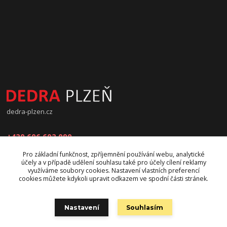
dedra-plzen.cz
+420 606 602 090
Pro základní funkčnost, zpříjemnění používání webu, analytické
jana.beranova@atlas.cz
účely a v případě udělení souhlasu také pro účely cílení reklamy
využíváme soubory cookies. Nastavení vlastních preferencí
cookies můžete kdykoli upravit odkazem ve spodní části stránek.
Nastavení
Souhlasím