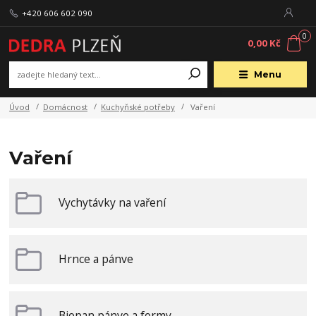
+420 606 602 090
0
0,00 Kč
Menu
Úvod
Domácnost
Kuchyňské potřeby
Vaření
Vaření
Vychytávky na vaření
Hrnce a pánve
Biopan pánve a formy