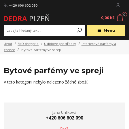
+420 606 602 090
0
0,00 Kč
Menu
Úvod
EKO drogerie
Úklidové prostředky
Interiérové parfémy a
esence
Bytové parfémy ve spreji
Bytové parfémy ve spreji
V této kategorii nebylo nalezeno žádné zboží.
Jana Uhlíková
+420 606 602 090