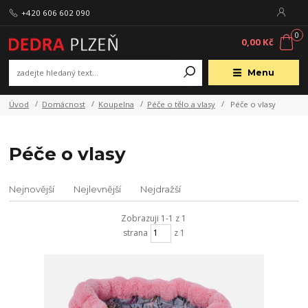
+420 606 602 090
0
0,00 Kč
Menu
Úvod
Domácnost
Koupelna
Péče o tělo a vlasy
Péče o vlasy
Péče o vlasy
Nejnovější
Nejlevnější
Nejdražší
Zobrazuji 1-1 z 1
strana
z 1