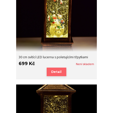
30 cm svítící LED lucerna s poletujícími třpytkami
699 Kč
Není skladem
Detail