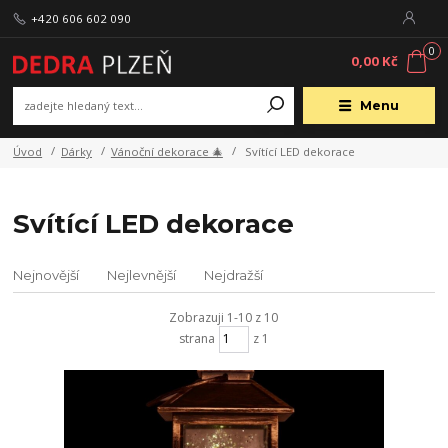
+420 606 602 090
0
0,00 Kč
Menu
Úvod
Dárky
Vánoční dekorace 🎄
Svítící LED dekorace
Svítící LED dekorace
Nejnovější
Nejlevnější
Nejdražší
Zobrazuji 1-10 z 10
strana
z 1