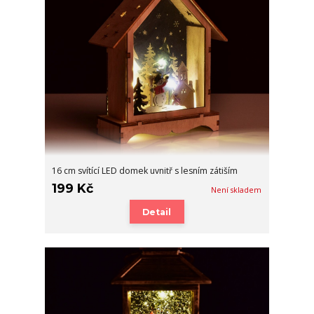
16 cm svítící LED domek uvnitř s lesním zátiším
199 Kč
Není skladem
Detail