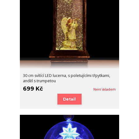
30 cm svítící LED lucerna, s poletujícími třpytkami,
anděl s trumpetou
699 Kč
Není skladem
Detail